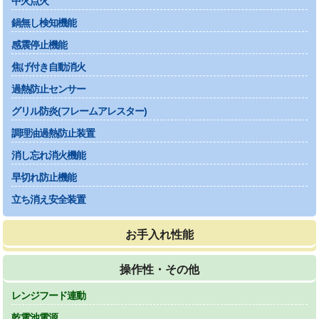
中火点火
鍋無し検知機能
感震停止機能
焦げ付き自動消火
過熱防止センサー
グリル防炎(フレームアレスター)
調理油過熱防止装置
消し忘れ消火機能
早切れ防止機能
立ち消え安全装置
お手入れ性能
操作性・その他
レンジフード連動
乾電池電源