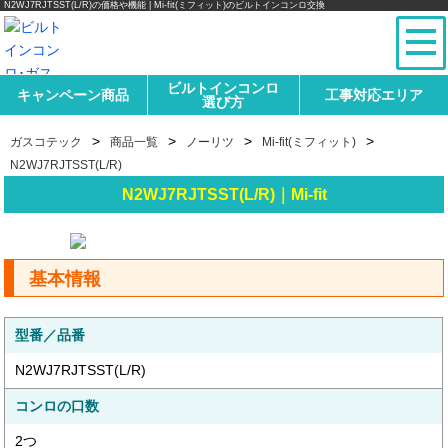
N2WJ7RJTSST(L/R)の価格や機能 | Mi-fit(ミフィット)のビルトインコンロ交換
ビルトインコンロ
キャンペーン商品
工事対応エリア
選び方
>
>
>
>
ガスコテック
商品一覧
ノーリツ
Mi-fit(ミフィット)
N2WJ7RJTSST(L/R)
N2WJ7RJTSST(L/R)｜Mi-fit
基本情報
型番／品番
N2WJ7RJTSST(L/R)
コンロの口数
2つ