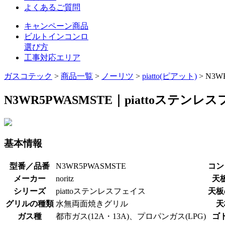
よくあるご質問
キャンペーン商品
ビルトインコンロ
選び方
工事対応エリア
ガスコテック
>
商品一覧
>
ノーリツ
>
piatto(ピアット)
>
N3W
N3WR5PWASMSTE｜piattoステンレ
基本情報
型番／品番
N3WR5PWASMSTE
コン
メーカー
noritz
天
シリーズ
piattoステンレスフェイス
天板
グリルの種類
水無両面焼きグリル
天
ガス種
都市ガス(12A・13A)、プロパンガス(LPG)
ゴ