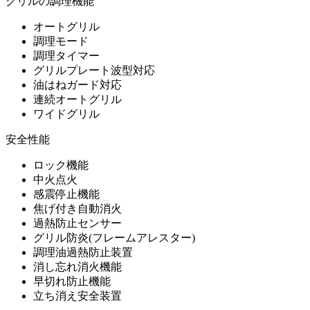
グリルの調理機能
オートグリル
調理モード
調理タイマー
グリルプレート波型対応
油はねガード対応
連続オートグリル
ワイドグリル
安全性能
ロック機能
中火点火
感震停止機能
焦げ付き自動消火
過熱防止センサー
グリル防炎(フレームアレスター)
調理油過熱防止装置
消し忘れ消火機能
早切れ防止機能
立ち消え安全装置