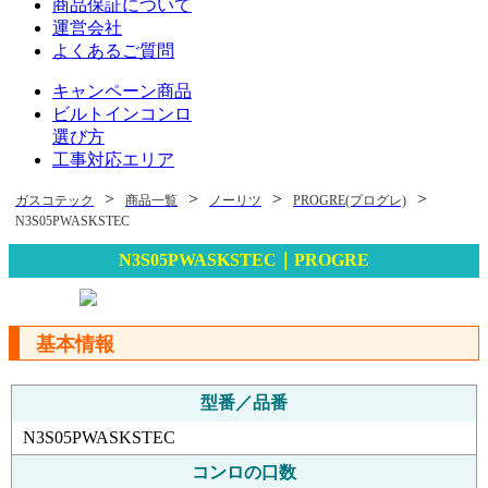
商品保証について
運営会社
よくあるご質問
キャンペーン商品
ビルトインコンロ
選び方
工事対応エリア
>
>
>
>
ガスコテック
商品一覧
ノーリツ
PROGRE(プログレ)
N3S05PWASKSTEC
N3S05PWASKSTEC｜PROGRE
基本情報
型番／品番
N3S05PWASKSTEC
コンロの口数