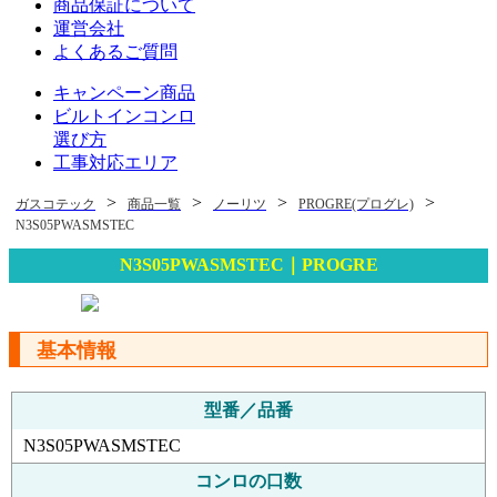
商品保証について
運営会社
よくあるご質問
キャンペーン商品
ビルトインコンロ
選び方
工事対応エリア
>
>
>
>
ガスコテック
商品一覧
ノーリツ
PROGRE(プログレ)
N3S05PWASMSTEC
N3S05PWASMSTEC｜PROGRE
基本情報
型番／品番
N3S05PWASMSTEC
コンロの口数