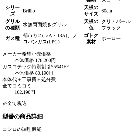
シリー
天板の
Brillio
60cm
ズ
サイズ
グリル
天板の
クリアパール
水無両面焼きグリル
の種類
色
ブラック
都市ガス(12A・13A)、プ
ゴトク
ガス種
ホーロー
ロパンガス(LPG)
素材
メーカー希望小売価格
本体価格
178,200円
ガスコテック特別割引
55
%OFF
本体価格
80,190円
本体代＋工事費＋処分費
全てコミコミ
102,190円
※全て税込
型番の商品詳細
コンロの調理機能