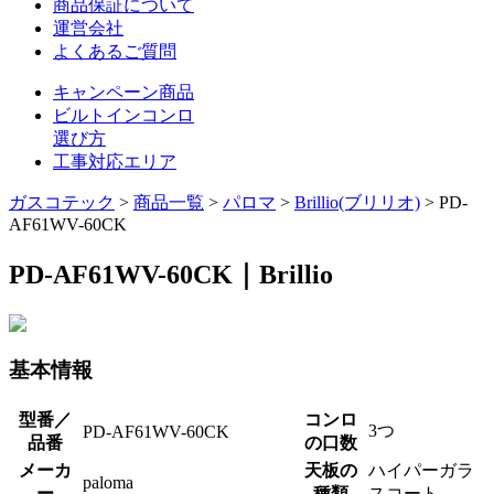
商品保証について
運営会社
よくあるご質問
キャンペーン商品
ビルトインコンロ
選び方
工事対応エリア
ガスコテック
>
商品一覧
>
パロマ
>
Brillio(ブリリオ)
>
PD-
AF61WV-60CK
PD-AF61WV-60CK｜Brillio
基本情報
型番／
コンロ
3つ
PD-AF61WV-60CK
品番
の口数
メーカ
天板の
ハイパーガラ
paloma
ー
種類
スコート