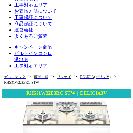
工事対応エリア
お支払方法について
工事保証について
商品保証について
運営会社
よくあるご質問
キャンペーン商品
ビルトインコンロ
選び方
工事対応エリア
>
>
>
>
ガスコテック
商品一覧
リンナイ
DELICIA(デリシア)
RHS31W22E3RC-STW
RHS31W22E3RC-STW｜DELICIA3V