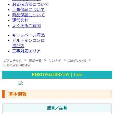
お支払方法について
工事保証について
商品保証について
運営会社
よくあるご質問
キャンペーン商品
ビルトインコンロ
選び方
工事対応エリア
>
>
>
>
ガスコテック
商品一覧
リンナイ
Lisse(リッセ)
RHS31W23L8RSTW
RHS31W23L8RSTW｜Lisse
基本情報
型番／品番