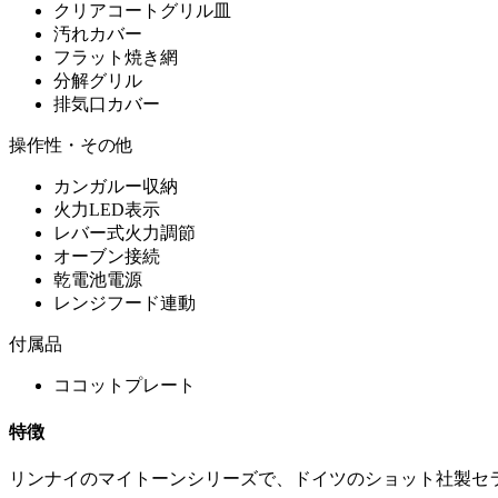
クリアコートグリル皿
汚れカバー
フラット焼き網
分解グリル
排気口カバー
操作性・その他
カンガルー収納
火力LED表示
レバー式火力調節
オーブン接続
乾電池電源
レンジフード連動
付属品
ココットプレート
特徴
リンナイのマイトーンシリーズで、ドイツのショット社製セ