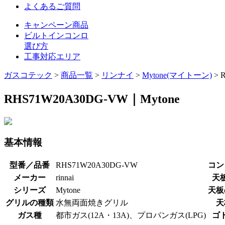
よくあるご質問
キャンペーン商品
ビルトインコンロ
選び方
工事対応エリア
ガスコテック
>
商品一覧
>
リンナイ
>
Mytone(マイトーン)
>
RHS71W20A30DG-VW｜Mytone
基本情報
型番／品番
RHS71W20A30DG-VW
コン
メーカー
rinnai
天
シリーズ
Mytone
天板
グリルの種類
水無両面焼きグリル
天
ガス種
都市ガス(12A・13A)、プロパンガス(LPG)
ゴ