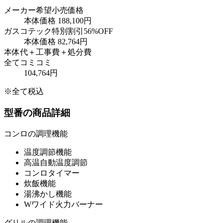
メーカー希望小売価格
本体価格
188,100円
ガスコテック特別割引
56
%OFF
本体価格
82,764円
本体代＋工事費＋処分費
全てコミコミ
104,764円
※全て税込
型番の商品詳細
コンロの調理機能
温度調節機能
高温自動温度調節
コンロタイマー
炊飯機能
湯沸かし機能
Wワイド火力バーナー
グリルの調理機能