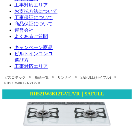
工事対応エリア
お支払方法について
工事保証について
商品保証について
運営会社
よくあるご質問
キャンペーン商品
ビルトインコンロ
選び方
工事対応エリア
>
>
>
>
ガスコテック
商品一覧
リンナイ
SAFULL(セイフル)
RHS21W8K12T-VL/VR
RHS21W8K12T-VL/VR｜SAFULL