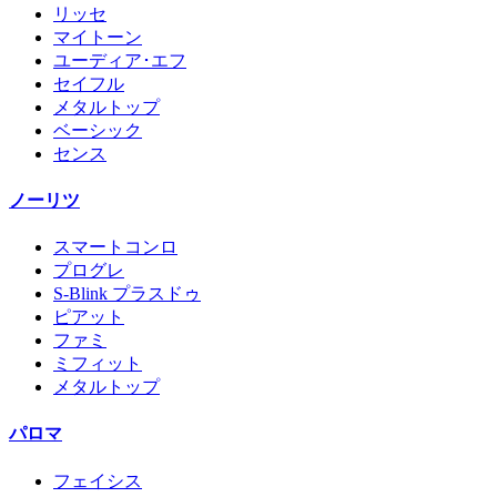
リッセ
マイトーン
ユーディア･エフ
セイフル
メタルトップ
ベーシック
センス
ノーリツ
スマートコンロ
プログレ
S-Blink プラスドゥ
ピアット
ファミ
ミフィット
メタルトップ
パロマ
フェイシス