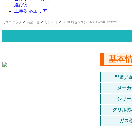
選び方
工事対応エリア
>
>
>
>
ガスコテック
商品一覧
リンナイ
SENCE(センス)
RS71W28U12RVW
基本
型番／
メーカ
シリー
グリルの
ガス