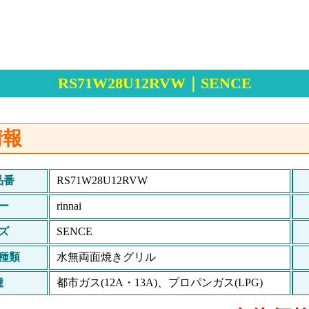
RS71W28U12RVW｜SENCE
情報
品番
RS71W28U12RVW
ー
rinnai
ズ
SENCE
種類
水無両面焼きグリル
種
都市ガス(12A・13A)、プロパンガス(LPG)