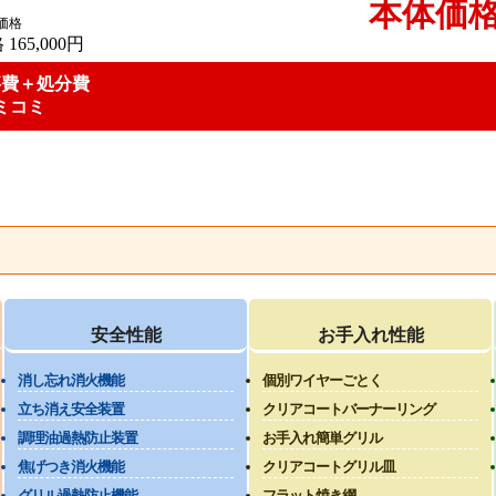
本体価
価格
格
165,000円
事費＋処分費
ミコミ
安全性能
お手入れ性能
消し忘れ消火機能
個別ワイヤーごとく
立ち消え安全装置
クリアコートバーナーリング
調理油過熱防止装置
お手入れ簡単グリル
焦げつき消火機能
クリアコートグリル皿
グリル過熱防止機能
フラット焼き網