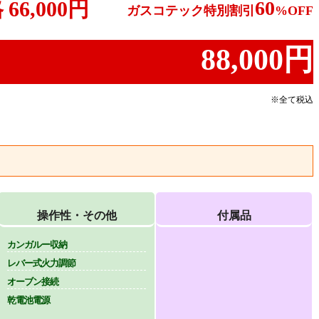
格
66,000円
60
ガスコテック特別割引
%OFF
88,000円
※全て税込
操作性・その他
付属品
カンガルー収納
レバー式火力調節
オーブン接続
乾電池電源